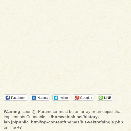
Facebook
Hatena
twitter
Google+
LINE
Warning
: count(): Parameter must be an array or an object that
implements Countable in
/home/shichisei/history-
lab.jp/public_html/wp-content/themes/biz-vektor/single.php
on line
47