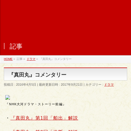
記事
HOME
»
記事
»
ドラマ
»
『真田丸』コメンタリー
『真田丸』コメンタリー
投稿日 : 2016年4月5日
最終更新日時 : 2017年9月21日
カテゴリー :
ドラマ
『NHK大河ドラマ・ストーリー前編』
・
『真田丸』第1回「船出」解説