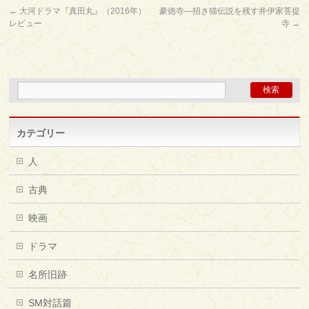
←
大河ドラマ『真田丸』（2016年）
豪徳寺―招き猫伝説を残す井伊家菩提
レビュー
寺
→
カテゴリー
人
古典
映画
ドラマ
名所旧跡
SM対話篇