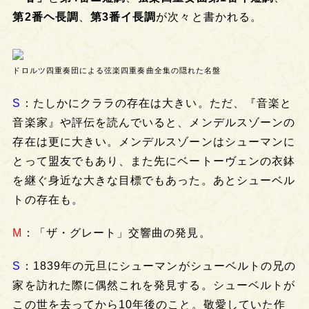
第2番ヘ長調
、
第3番イ長調
が次々と書かれる。
ドロルツ四重奏団による弦楽四重奏曲全集の隠れた名盤
S
：たしかにクララの存在は大きい。ただ、『音楽と
音楽家』や評伝を読んでいると、メンデルスゾーンの
存在は更に大きい。メンデルスゾーンはシューマンに
とって盟友でもあり、また先にベートーヴェンの衣鉢
を継ぐ身近な大きな目標でもあった。あとシューベル
トの存在も。
M
：「ザ・グレート」交響曲の発見。
S
：1839年の元旦にシューマンがシューベルトの兄の
家を訪れた際に偶然これを発見する。シューベルトが
この世を去ってから10年後のこと。敬愛していた作