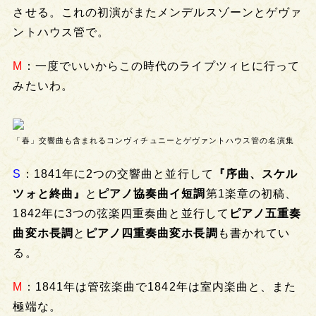
させる。これの初演がまたメンデルスゾーンとゲヴァ
ントハウス管で。
M
：一度でいいからこの時代のライプツィヒに行って
みたいわ。
「春」交響曲も含まれるコンヴィチュニーとゲヴァントハウス管の名演集
S
：1841年に2つの交響曲と並行して
『序曲、スケル
ツォと終曲』
と
ピアノ協奏曲イ短調
第1楽章の初稿、
1842年に3つの弦楽四重奏曲と並行して
ピアノ五重奏
曲変ホ長調
と
ピアノ四重奏曲変ホ長調
も書かれてい
る。
M
：1841年は管弦楽曲で1842年は室内楽曲と、また
極端な。