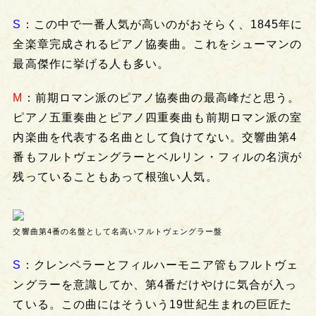
S
：この中で一番人気が高いのがおそらく、1845年に
全楽章完成されるピアノ協奏曲。これをシューマンの
最高傑作に挙げる人も多い。
M
：前期ロマン派のピアノ協奏曲の最高峰だと思う。
ピアノ五重奏曲とピアノ四重奏曲も前期ロマン派の室
内楽曲を代表する名曲として負けてない。交響曲第4
番もフルトヴェングラーとベルリン・フィルの名演が
残っていることもあって根強い人気。
交響曲第4番の名盤として名高いフルトヴェングラー盤
S
：クレンペラーとフィルハーモニア管もフルトヴェ
ングラーを意識してか、第4番だけやけに気合が入っ
ている。この曲にはそういう19世紀生まれの巨匠た