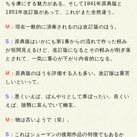
ちを虜にする魅力がある。そして1841年原典版と
1851年改訂版があって、これがまた全然違う。
M
：現在一般的に演奏されるのは改訂版のほう。
S
：原典版はいかにも第1番からの流れで作った軽み
が垣間見えるけど、改訂版になるとその軽みが削ぎ落
とされて、一気に重心が下がり内省的になる。
M
：原典版のほうを評価する人も多い。改訂版は重苦
しいといって。
S
：悪くいえば、ぼんやりとして厚ぼったい。良くい
えば、陰翳に富んでいて幽玄。
M
：物は言いようで（笑）。
S
：これはシューマンの後期作品の特徴でもあるか