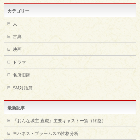
カテゴリー
人
古典
映画
ドラマ
名所旧跡
SM対話篇
最新記事
『おんな城主 直虎』主要キャスト一覧（終盤）
ヨハネス・ブラームスの性格分析