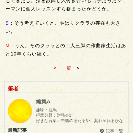
もできたし。指を故障し人付き合いも苦手だったシュ
ーマンに個人レッスンすら務まったかどうか。
S
：そう考えていくと、やはりクララの存在も大き
い。
M
：うん。そのクララとの二人三脚の作曲家生活はあ
と10年くらい続く。
<
一覧
>
筆者
編集A
趣味：競馬
得意分野：財務会計
好きな言葉：中庸の徳たるや、其れ至れるかな
最新記事
記事一覧