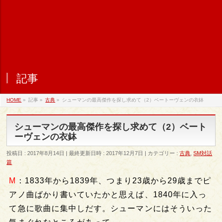
記事
HOME
»
記事
»
古典
»
シューマンの最高傑作を探し求めて（2）ベートーヴェンの衣鉢
シューマンの最高傑作を探し求めて（2）ベート
ーヴェンの衣鉢
投稿日 : 2017年8月14日
最終更新日時 : 2017年12月7日
カテゴリー :
古典
,
SM対話
篇
M
：1833年から1839年、つまり23歳から29歳までピ
アノ曲ばかり書いていたかと思えば、1840年に入っ
て急に歌曲に集中しだす。シューマンにはそういった