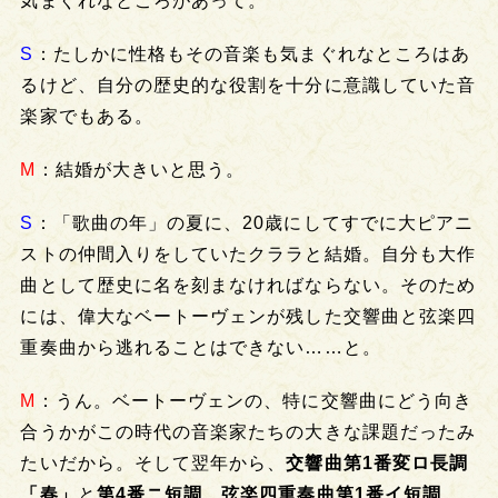
気まぐれなところがあって。
S
：たしかに性格もその音楽も気まぐれなところはあ
るけど、自分の歴史的な役割を十分に意識していた音
楽家でもある。
M
：結婚が大きいと思う。
S
：「歌曲の年」の夏に、20歳にしてすでに大ピアニ
ストの仲間入りをしていたクララと結婚。自分も大作
曲として歴史に名を刻まなければならない。そのため
には、偉大なベートーヴェンが残した交響曲と弦楽四
重奏曲から逃れることはできない……と。
M
：うん。ベートーヴェンの、特に交響曲にどう向き
合うかがこの時代の音楽家たちの大きな課題だったみ
たいだから。そして翌年から、
交響曲第1番変ロ長調
「春」
と
第4番ニ短調
、
弦楽四重奏曲第1番イ短調
、