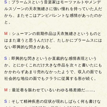
S
：ブラームスという音楽家はモーツァルトやメンデ
ルスゾーンの天衣無縫さに強い憧れを持っていた人だ
から、またそこはアンビバレントな感情があったのか
と。
M
：シューマンの前期作品は天衣無縫さというものと
はまた違うと思うんだけど、たしかにブラームスには
ない即興的な閃きがある。
S
：即興的な閃きというか直裁的な感情表現という
か。とにかくこれだけ大きな作品を次々と書いたにも
かかわらずあまり売れなかったようで、収入の面でも
社会的な地位の面でもクララに従属する形が続く。
M
：最近巷を賑わせているいわゆる格差婚だ……。
S
：そして精神疾患の症状が現れしばらく何も書けな