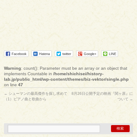
Facebook
Hatena
twitter
Google+
LINE
Warning
: count(): Parameter must be an array or an object that
implements Countable in
/home/shichisei/history-
lab.jp/public_html/wp-content/themes/biz-vektor/single.php
on line
47
←
シューマンの最高傑作を探し求めて
8月26日公開予定の映画『関ヶ原』に
（1）ピアノ曲と歌曲から
ついて
→