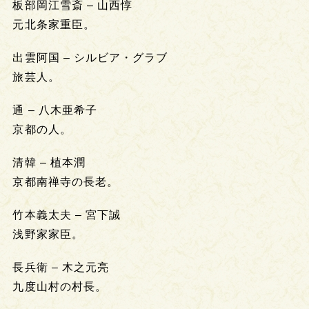
板部岡江雪斎 – 山西惇
元北条家重臣。
出雲阿国 – シルビア・グラブ
旅芸人。
通 – 八木亜希子
京都の人。
清韓 – 植本潤
京都南禅寺の長老。
竹本義太夫 – 宮下誠
浅野家家臣。
長兵衛 – 木之元亮
九度山村の村長。