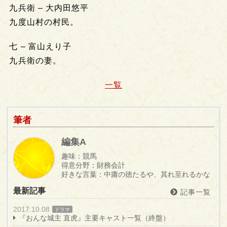
九兵衛 – 大内田悠平
九度山村の村民。
七 – 富山えり子
九兵衛の妻。
一覧
筆者
編集A
趣味：競馬
得意分野：財務会計
好きな言葉：中庸の徳たるや、其れ至れるかな
最新記事
記事一覧
2017.10.08
ドラマ
『おんな城主 直虎』主要キャスト一覧（終盤）