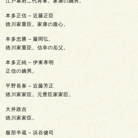
江戸幕府二代将軍。家康の嫡男。
本多正信 – 近藤正臣
徳川家重臣。家康の腹心。
本多忠勝 – 藤岡弘、
徳川家重臣。信幸の岳父。
本多正純 – 伊東孝明
正信の嫡男。
平野長泰 – 近藤芳正
徳川家家臣。元豊臣家家臣。
大井政吉
徳川家家臣。
服部半蔵 – 浜谷健司