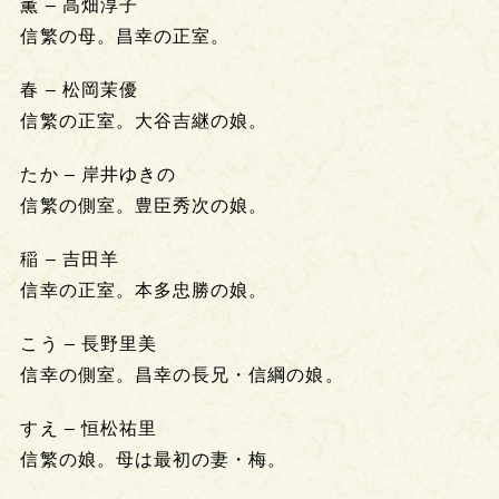
薫 – 高畑淳子
信繁の母。昌幸の正室。
春 – 松岡茉優
信繁の正室。大谷吉継の娘。
たか – 岸井ゆきの
信繁の側室。豊臣秀次の娘。
稲 – 吉田羊
信幸の正室。本多忠勝の娘。
こう – 長野里美
信幸の側室。昌幸の長兄・信綱の娘。
すえ – 恒松祐里
信繁の娘。母は最初の妻・梅。