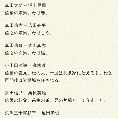
真田大助 – 浦上晟周
信繁の嫡男。母は春。
真田信吉 – 広田亮平
信之の嫡男。母はこう。
真田信政 – 大山真志
信之の次男。母は稲。
小山田茂誠 – 高木渉
信繁の義兄。松の夫。一度は北条家に仕えるも、松と
再開後は岩櫃城を任される。
真田信尹 – 栗原英雄
信繁の叔父。昌幸の弟。兄の片腕として奔走した。
矢沢三十郎頼幸 – 迫田孝也