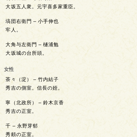
大坂五人衆。元宇喜多家重臣。
塙団右衛門 – 小手伸也
牢人。
大角与左衛門 – 樋浦勉
大坂城の台所頭。
女性
茶々（淀） – 竹内結子
秀吉の側室。信長の姪。
寧（北政所） – 鈴木京香
秀吉の正室。
千 – 永野芽郁
秀頼の正室。