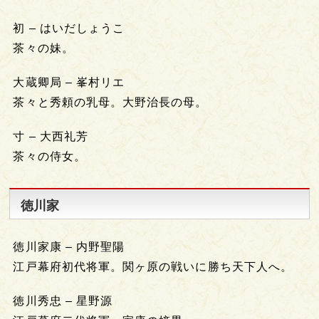
初 – はいだしょうこ
茶々の妹。
大蔵卿局 – 峯村リエ
茶々と秀頼の乳母。大野治長の母。
寸 – 大西礼芳
茶々の侍女。
徳川家
徳川家康 – 内野聖陽
江戸幕府初代将軍。関ヶ原の戦いに勝ち天下人へ。
徳川秀忠 – 星野源