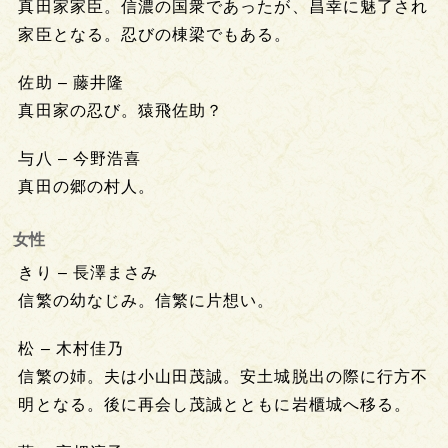
真田家家臣。信濃の国衆であったが、昌幸に魅了され
家臣となる。忍びの棟梁でもある。
佐助 – 藤井隆
真田家の忍び。猿飛佐助？
与八 – 今野浩喜
真田の郷の村人。
女性
きり – 長澤まさみ
信繁の幼なじみ。信繁に片想い。
松 – 木村佳乃
信繁の姉。夫は小山田茂誠。安土城脱出の際に行方不
明となる。後に再会し茂誠とともに岩櫃城へ移る。