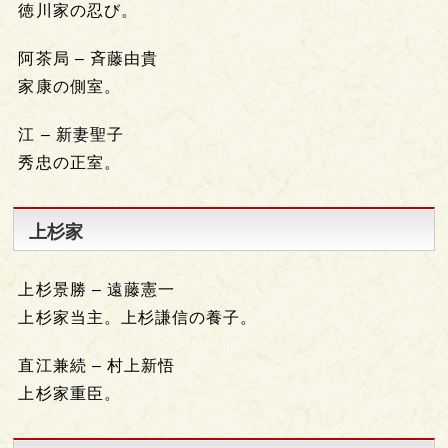
徳川家の忍び。
阿茶局 – 斉藤由貴
家康の側室。
江 – 新妻聖子
秀忠の正室。
上杉家
上杉景勝 – 遠藤憲一
上杉家当主。上杉謙信の養子。
直江兼続 – 村上新悟
上杉家重臣。