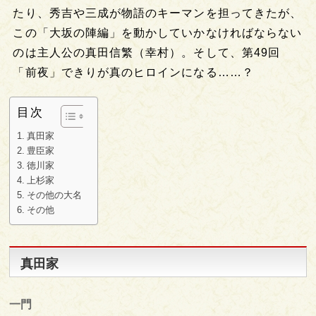
たり、秀吉や三成が物語のキーマンを担ってきたが、
この「大坂の陣編」を動かしていかなければならない
のは主人公の真田信繁（幸村）。そして、第49回
「前夜」できりが真のヒロインになる……？
目次
真田家
豊臣家
徳川家
上杉家
その他の大名
その他
真田家
一門