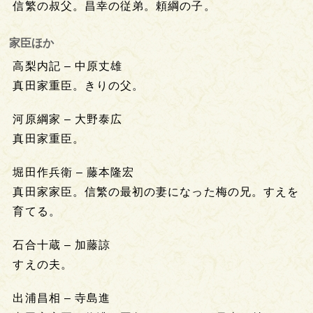
信繁の叔父。昌幸の従弟。頼綱の子。
家臣ほか
高梨内記 – 中原丈雄
真田家重臣。きりの父。
河原綱家 – 大野泰広
真田家重臣。
堀田作兵衛 – 藤本隆宏
真田家家臣。信繁の最初の妻になった梅の兄。すえを
育てる。
石合十蔵 – 加藤諒
すえの夫。
出浦昌相 – 寺島進