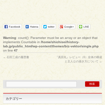
Facebook
Hatena
twitter
Google+
LINE
Warning
: count(): Parameter must be an array or an object that
implements Countable in
/home/shichisei/history-
lab.jp/public_html/wp-content/themes/biz-vektor/single.php
on line
47
←
石田三成の履歴書
『真田丸』レビュー（6）全体の構成
と主人公の描き方について
→
カテゴリー