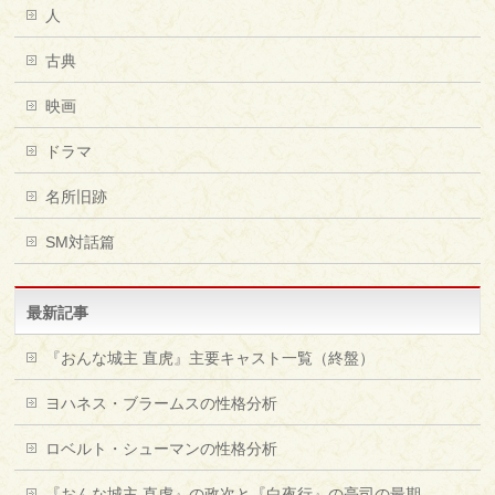
人
古典
映画
ドラマ
名所旧跡
SM対話篇
最新記事
『おんな城主 直虎』主要キャスト一覧（終盤）
ヨハネス・ブラームスの性格分析
ロベルト・シューマンの性格分析
『おんな城主 直虎』の政次と『白夜行』の亮司の最期