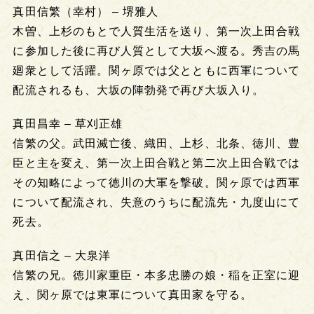
真田信繁（幸村） – 堺雅人
木曽、上杉のもとで人質生活を送り、第一次上田合戦
に参加した後に再び人質として大坂へ渡る。秀吉の馬
廻衆として活躍。関ヶ原では父とともに西軍について
配流されるも、大坂の陣勃発で再び大坂入り。
真田昌幸 – 草刈正雄
信繁の父。武田滅亡後、織田、上杉、北条、徳川、豊
臣と主を変え、第一次上田合戦と第二次上田合戦では
その知略によって徳川の大軍を撃破。関ヶ原では西軍
について配流され、失意のうちに配流先・九度山にて
死去。
真田信之 – 大泉洋
信繁の兄。徳川家重臣・本多忠勝の娘・稲を正室に迎
え、関ヶ原では東軍について真田家を守る。