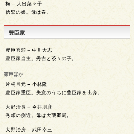
梅 – 大出菜々子
信繁の娘。母は春。
豊臣家
豊臣秀頼 – 中川大志
豊臣家当主。秀吉と茶々の子。
家臣ほか
片桐且元 – 小林隆
豊臣家重臣。失意のうちに豊臣家を出奔。
大野治長 – 今井朋彦
秀頼の側近。母は大蔵卿局。
大野治房 – 武田幸三