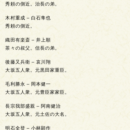
秀頼の側近。治長の弟。
木村重成 – 白石隼也
秀頼の側近。
織田有楽斎 – 井上順
茶々の叔父。信長の弟。
後藤又兵衛 – 哀川翔
大坂五人衆。元黒田家重臣。
毛利勝永 – 岡本健一
大坂五人衆。元豊臣家家臣。
長宗我部盛親 – 阿南健治
大坂五人衆。元土佐の大名。
明石全登 – 小林顕作