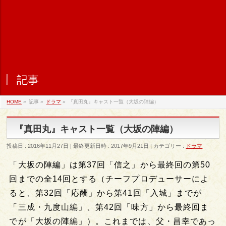
記事
HOME
»
記事
»
ドラマ
»
『真田丸』キャスト一覧（大坂の陣編）
『真田丸』キャスト一覧（大坂の陣編）
投稿日 : 2016年11月27日
最終更新日時 : 2017年9月21日
カテゴリー :
ドラマ
「大坂の陣編」は第37回「信之」から最終回の第50
回までの全14回とする（チーフプロデューサーによ
ると、第32回「応酬」から第41回「入城」までが
「三成・九度山編」、第42回「味方」から最終回ま
でが「大坂の陣編」）。これまでは、父・昌幸であっ