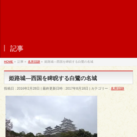
記事
HOME
»
記事
»
名所旧跡
»
姫路城―西国を睥睨する白鷺の名城
姫路城―西国を睥睨する白鷺の名城
投稿日 : 2016年2月28日
最終更新日時 : 2017年8月18日
カテゴリー :
名所旧跡