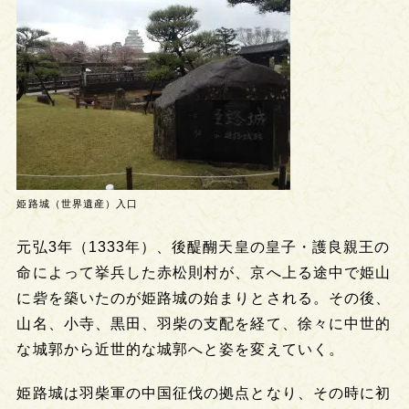
姫路城（世界遺産）入口
元弘3年（1333年）、後醍醐天皇の皇子・護良親王の
命によって挙兵した赤松則村が、京へ上る途中で姫山
に砦を築いたのが姫路城の始まりとされる。その後、
山名、小寺、黒田、羽柴の支配を経て、徐々に中世的
な城郭から近世的な城郭へと姿を変えていく。
姫路城は羽柴軍の中国征伐の拠点となり、その時に初