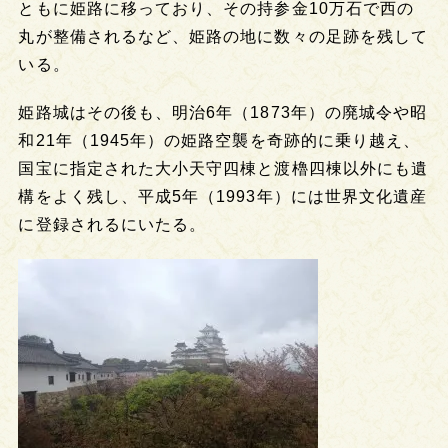
ともに姫路に移っており、その持参金10万石で西の
丸が整備されるなど、姫路の地に数々の足跡を残して
いる。
姫路城はその後も、明治6年（1873年）の廃城令や昭
和21年（1945年）の姫路空襲を奇跡的に乗り越え、
国宝に指定された大小天守四棟と渡櫓四棟以外にも遺
構をよく残し、平成5年（1993年）には世界文化遺産
に登録されるにいたる。