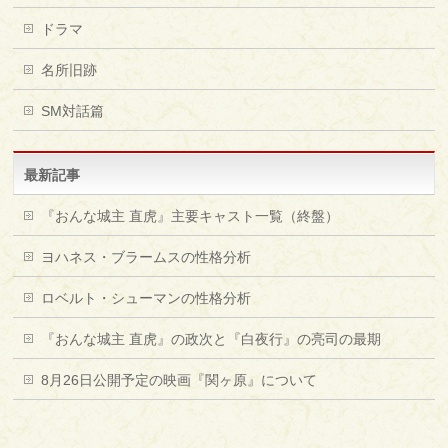
ドラマ
名所旧跡
SM対話篇
最新記事
『おんな城主 直虎』主要キャスト一覧（終盤）
ヨハネス・ブラームスの性格分析
ロベルト・シューマンの性格分析
『おんな城主 直虎』の政次と『白夜行』の亮司の最期
8月26日公開予定の映画『関ヶ原』について