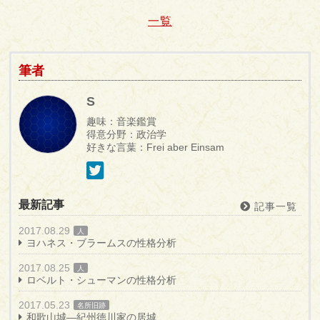
一覧
筆者
S
趣味：音楽鑑賞
得意分野：政治学
好きな言葉：Frei aber Einsam
最新記事
記事一覧
2017.08.29
人
ヨハネス・ブラームスの性格分析
2017.08.25
人
ロベルト・シューマンの性格分析
2017.05.23
名所旧跡
和歌山城―紀州徳川家の居城