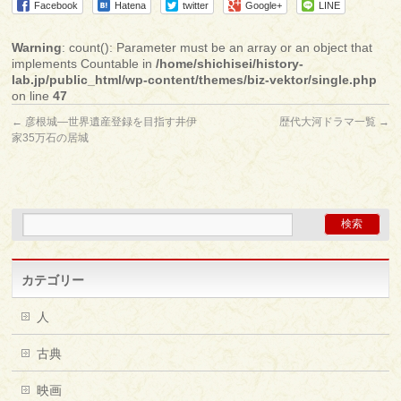
Facebook
Hatena
twitter
Google+
LINE
Warning
: count(): Parameter must be an array or an object that
implements Countable in
/home/shichisei/history-
lab.jp/public_html/wp-content/themes/biz-vektor/single.php
on line
47
←
彦根城―世界遺産登録を目指す井伊
歴代大河ドラマ一覧
→
家35万石の居城
カテゴリー
人
古典
映画