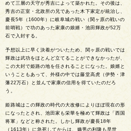
めて三層の天守が秀吉によって築かれた。その後は、
秀吉の正室・北政所の兄であった木下家定が統治し、
慶長5年（1600年）に岐阜城の戦い（関ヶ原の戦いの
前哨戦）で功のあった家康の娘婿・池田輝政が52万
石で入封する。
予想以上に早く決着がついたため、関ヶ原の戦いでは
輝政は武功をほとんど立てることができなかったが、
この大封で姫路の地を任されることになった。娘婿と
いうこともあって、外様の中では藤堂高虎（伊勢・津
藩22万石）と並んで家康の信用を得ていたのだろ
う。
姫路城はこの輝政の時代の大改修によりほぼ現在の形
になったとされ、池田家も栄華を極めて輝政は「西国
将軍」などと称された。しかし輝政が慶長18年
（1613年）に急死してからは、嫡男の利隆も早世