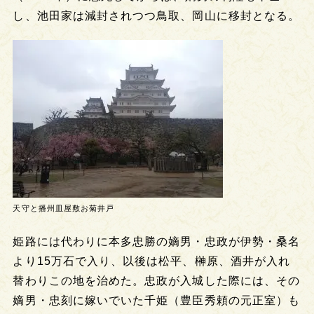
し、池田家は減封されつつ鳥取、岡山に移封となる。
天守と播州皿屋敷お菊井戸
姫路には代わりに本多忠勝の嫡男・忠政が伊勢・桑名
より15万石で入り、以後は松平、榊原、酒井が入れ
替わりこの地を治めた。忠政が入城した際には、その
嫡男・忠刻に嫁いでいた千姫（豊臣秀頼の元正室）も