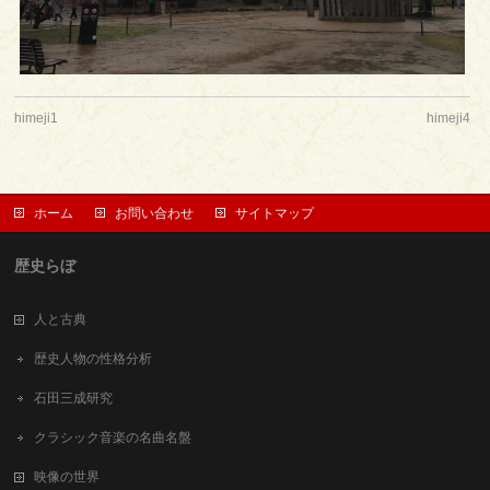
himeji1
himeji4
ホーム
お問い合わせ
サイトマップ
歴史らぼ
人と古典
歴史人物の性格分析
石田三成研究
クラシック音楽の名曲名盤
映像の世界