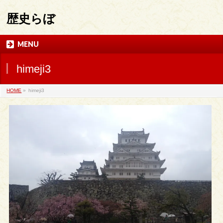
歴史らぼ
MENU
himeji3
HOME
»
himeji3