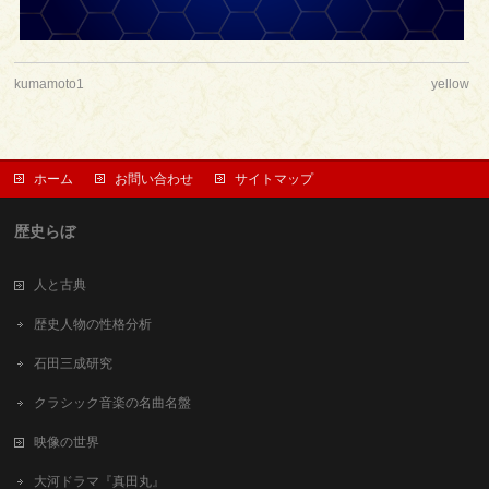
kumamoto1
yellow
ホーム
お問い合わせ
サイトマップ
歴史らぼ
人と古典
歴史人物の性格分析
石田三成研究
クラシック音楽の名曲名盤
映像の世界
大河ドラマ『真田丸』